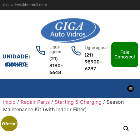
gigavidros@hotmail.com
Ligue
Ligue agora:
agora:
Fale
(21)
UNIDADE:
Conosco!
(21)
98900-
CAMPO GRANDE
3180-
6287
6648
Início
/
Repair Parts
/
Starting & Charging
/ Season
Maintenance Kit (with Indoor Filter)
Oferta!