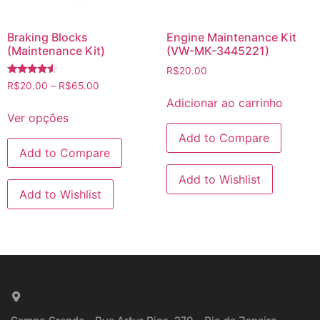
Braking Blocks
Engine Maintenance Kit
(Maintenance Kit)
(VW-MK-3445221)
R$
20.00
Avaliação
R$
20.00
–
R$
65.00
4.33
Adicionar ao carrinho
de 5
Ver opções
Add to Compare
Add to Compare
Add to Wishlist
Add to Wishlist