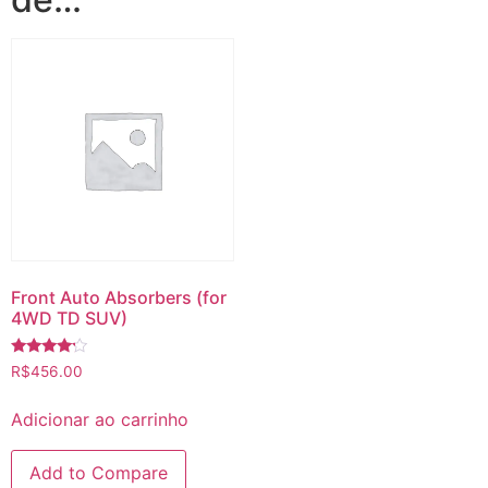
Front Auto Absorbers (for
4WD TD SUV)
Avaliação
R$
456.00
4.00
de 5
Adicionar ao carrinho
Add to Compare