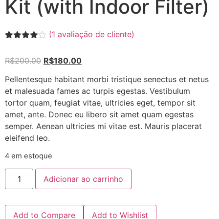
Kit (with Indoor Filter)
(
1
avaliação de cliente)
Avaliado
1
como
R$
200.00
R$
180.00
4.00
de
5, com
baseado
Pellentesque habitant morbi tristique senectus et netus
em
et malesuada fames ac turpis egestas. Vestibulum
avaliação
de cliente
tortor quam, feugiat vitae, ultricies eget, tempor sit
amet, ante. Donec eu libero sit amet quam egestas
semper. Aenean ultricies mi vitae est. Mauris placerat
eleifend leo.
4 em estoque
Adicionar ao carrinho
Add to Compare
Add to Wishlist