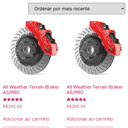
All Weather Terrain Braker
All Weather Terrain Braker
AS/PRO
AS/PRO
Avaliação
Avaliação
R$
300.00
R$
300.00
4.50
4.50
de 5
de 5
Adicionar ao carrinho
Adicionar ao carrinho