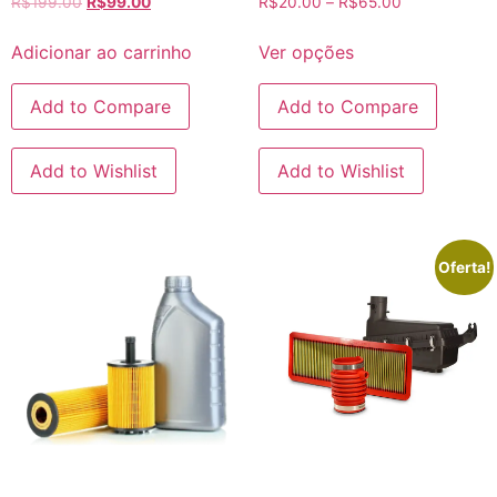
R$
199.00
R$
99.00
R$
20.00
–
R$
65.00
4.33
4.33
de 5
de 5
Adicionar ao carrinho
Ver opções
Add to Compare
Add to Compare
Add to Wishlist
Add to Wishlist
Oferta!