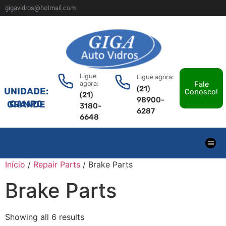
gigavidros@hotmail.com
Ligue
Ligue agora:
agora:
Fale
(21)
UNIDADE:
Conosco!
(21)
98900-
CAMPO GRANDE
3180-
6287
6648
Início
/
Repair Parts
/ Brake Parts
Brake Parts
Showing all 6 results