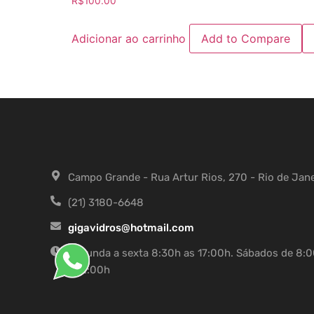
R$
100.00
3.00
de 5
Adicionar ao carrinho
Add to Compare
Campo Grande - Rua Artur Rios, 270 - Rio de Jan
(21) 3180-6648
gigavidros@hotmail.com
Segunda a sexta 8:30h as 17:00h. Sábados de 8:
a 12:00h