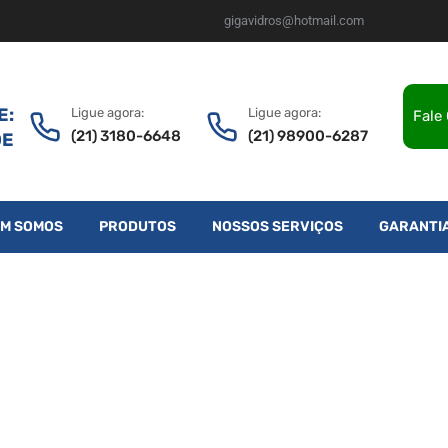
gigavidros@hotmail.com
E:
Ligue agora:
Ligue agora:
Fale
(21) 3180-6648
(21) 98900-6287
DE
M SOMOS
PRODUTOS
NOSSOS SERVIÇOS
GARANTI