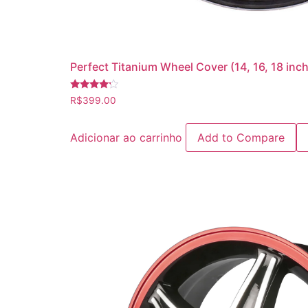
Perfect Titanium Wheel Cover (14, 16, 18 inc
Avaliação
R$
399.00
4.00
de 5
Adicionar ao carrinho
Add to Compare