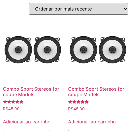
Combo Sport Stereos for
Combo Sport Stereos for
coupe Models
coupe Models
Avaliação
Avaliação
R$
45.00
R$
45.00
5.00
5.00
de 5
de 5
Adicionar ao carrinho
Adicionar ao carrinho