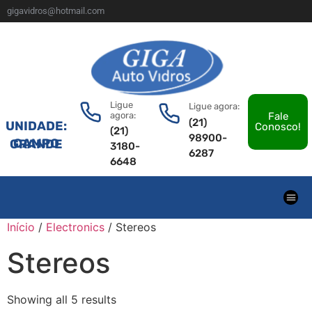
gigavidros@hotmail.com
Ligue
Ligue agora:
agora:
Fale
(21)
UNIDADE:
Conosco!
(21)
98900-
CAMPO GRANDE
3180-
6287
6648
Início
/
Electronics
/ Stereos
Stereos
Showing all 5 results