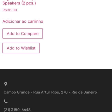
Speakers (2 pcs.)
R$
36.00
Adicionar ao carrinho
Add to Compare
Add to Wishlist
Campo Grande - Rua Artur Rios, 270 - Rio de Janeiro
(21) 3180-6648